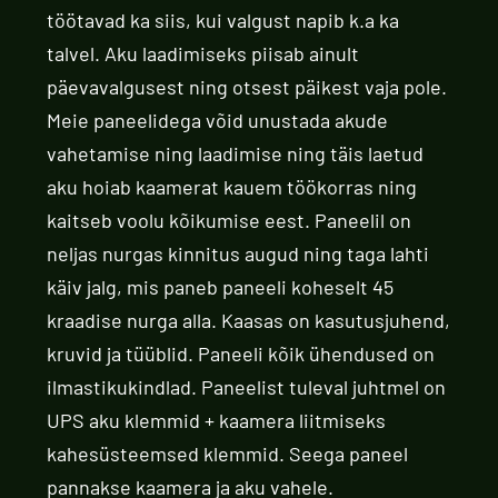
töötavad ka siis, kui valgust napib k.a ka
talvel. Aku laadimiseks piisab ainult
päevavalgusest ning otsest päikest vaja pole.
Meie paneelidega võid unustada akude
vahetamise ning laadimise ning täis laetud
aku hoiab kaamerat kauem töökorras ning
kaitseb voolu kõikumise eest. Paneelil on
neljas nurgas kinnitus augud ning taga lahti
käiv jalg, mis paneb paneeli koheselt 45
kraadise nurga alla. Kaasas on kasutusjuhend,
kruvid ja tüüblid. Paneeli kõik ühendused on
ilmastikukindlad. Paneelist tuleval juhtmel on
UPS aku klemmid + kaamera liitmiseks
kahesüsteemsed klemmid. Seega paneel
pannakse kaamera ja aku vahele.