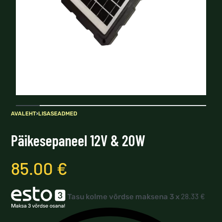
AVALEHT
›
LISASEADMED
Päikesepaneel 12V & 20W
85.00
€
28.33
€
Tasu kolme võrdse maksena 3 x