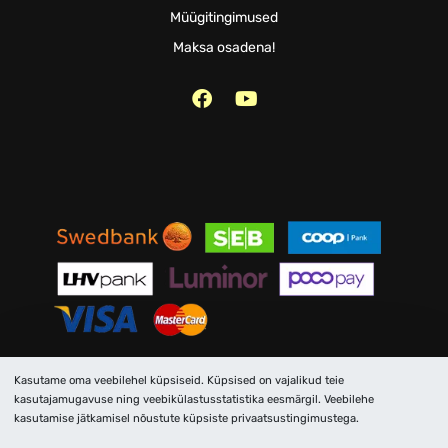
Müügitingimused
Maksa osadena!
Kasutame oma veebilehel küpsiseid. Küpsised on vajalikud teie
AVENTOR OÜ © 2026. Kõik õigused kaitstud.
kasutajamugavuse ning veebikülastusstatistika eesmärgil. Veebilehe
kasutamise jätkamisel nõustute küpsiste privaatsustingimustega.