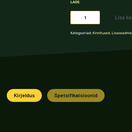
LAOS
Lisa ko
Kategooriad:
Kinnitused
,
Lisaseadme
Kirjeldus
Spetsifikatsioonid