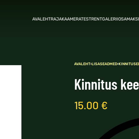
AVALEHT
RAJAKAAMERATEST
RENT
GALERII
OSAMAKS
AVALEHT
›
LISASEADMED
›
KINNITUSE
Kinnitus ke
15.00
€
5.00
€