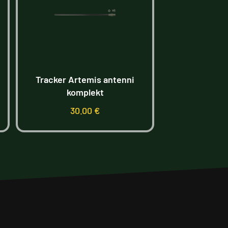
Tracker Artemis antenni
Rajakaame
komplekt
T4.0CG 
255.00
30.00
€
-25% 
Lisa korvi
Lisa