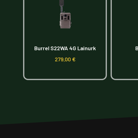
est
Burrel S22WA 4G Lainurk
B
279.00
€
Lisa korvi