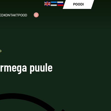
POODI
ED
KONTAKT
POOD
0
D
ermega puule