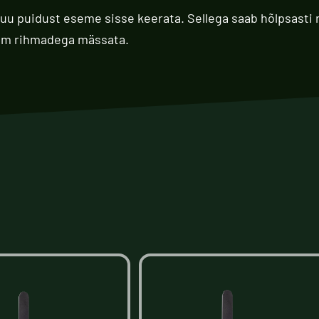
muu puidust eseme sisse keerata. Sellega saab hõlpsasti
nam rihmadega mässata.