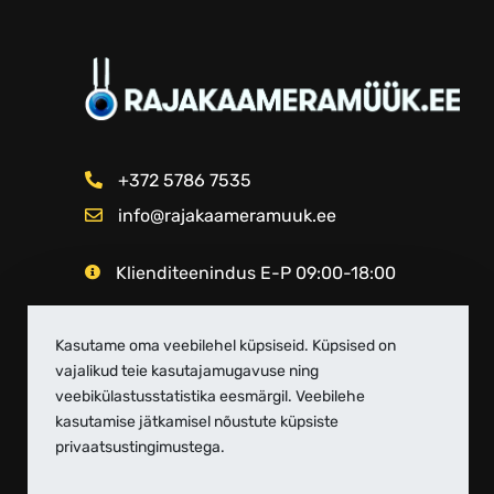
+372 5786 7535
info@rajakaameramuuk.ee
Klienditeenindus E-P 09:00-18:00
Kasutame oma veebilehel küpsiseid. Küpsised on
vajalikud teie kasutajamugavuse ning
veebikülastusstatistika eesmärgil. Veebilehe
kasutamise jätkamisel nõustute küpsiste
privaatsustingimustega.