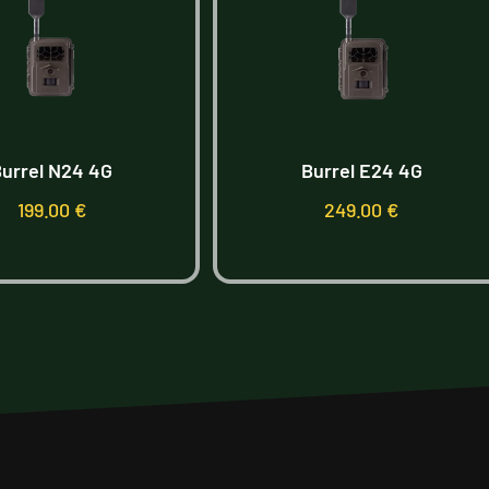
urrel N24 4G
Burrel E24 4G
199.00
€
249.00
€
Lisa korvi
Lisa korvi