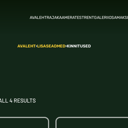
AVALEHT
RAJAKAAMERATEST
RENT
GALERII
OSAMAKS
AVALEHT
›
LISASEADMED
›
KINNITUSED
ALL 4 RESULTS