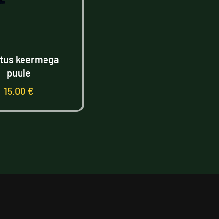
itus keermega
puule
15.00
€
Lisa korvi