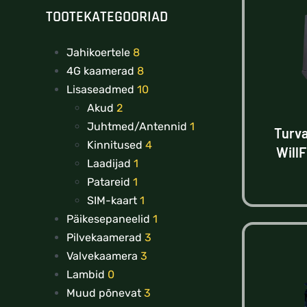
TOOTEKATEGOORIAD
Jahikoertele
8
4G kaamerad
8
Lisaseadmed
10
Akud
2
Juhtmed/Antennid
1
Turva
Kinnitused
4
Will
Laadijad
1
Patareid
1
SIM-kaart
1
Päikesepaneelid
1
Pilvekaamerad
3
Valvekaamera
3
Lambid
0
Muud põnevat
3