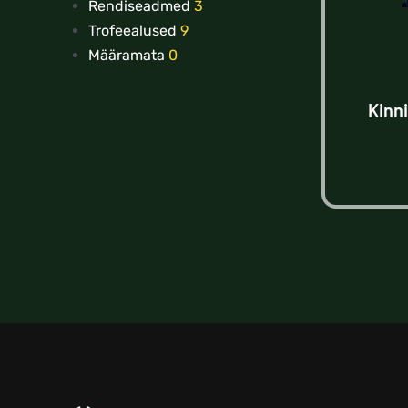
Rendiseadmed
3
Trofeealused
9
Määramata
0
Kinn