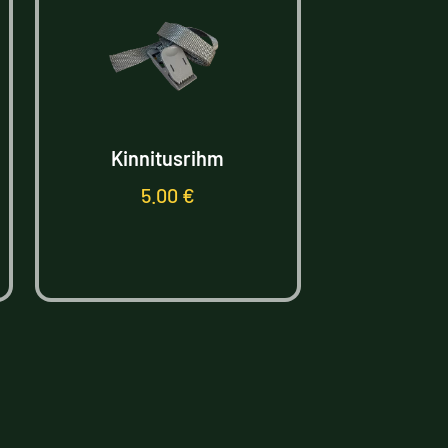
Kinnitusrihm
5.00
€
Lisa korvi