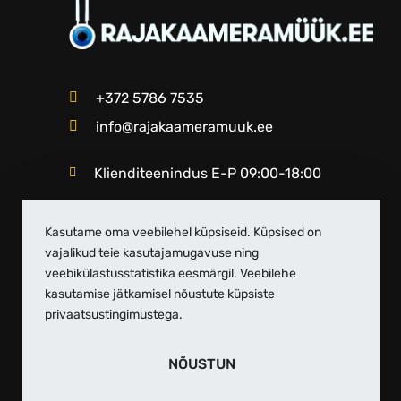
+372 5786 7535
info@rajakaameramuuk.ee
Klienditeenindus E-P 09:00-18:00
Kasutame oma veebilehel küpsiseid. Küpsised on
vajalikud teie kasutajamugavuse ning
veebikülastusstatistika eesmärgil. Veebilehe
kasutamise jätkamisel nõustute küpsiste
privaatsustingimustega.
NÕUSTUN