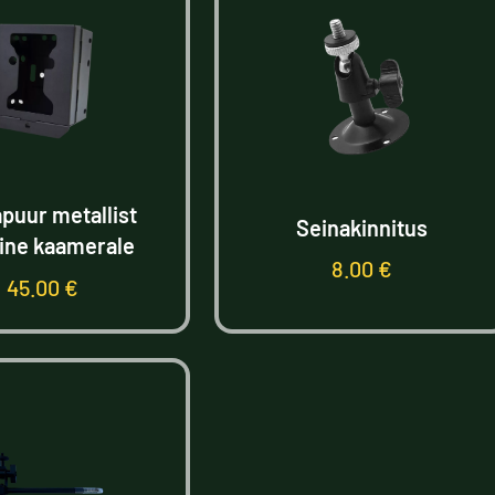
puur metallist
Seinakinnitus
Fine kaamerale
8.00
€
45.00
€
Lisa korvi
Lisa korvi