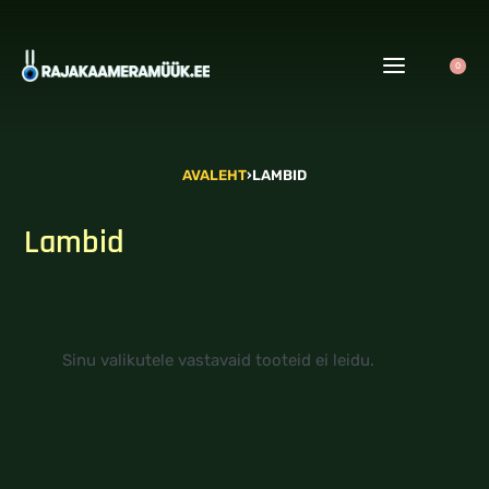
0
AVALEHT
›
LAMBID
Lambid
Sinu valikutele vastavaid tooteid ei leidu.