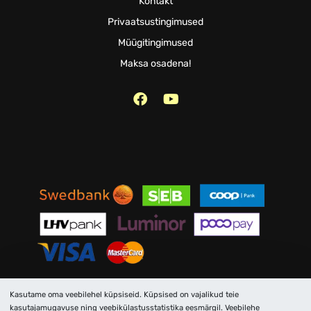
Kontakt
Privaatsustingimused
Müügitingimused
Maksa osadena!
Kasutame oma veebilehel küpsiseid. Küpsised on vajalikud teie
AVENTOR OÜ © 2026. Kõik õigused kaitstud.
kasutajamugavuse ning veebikülastusstatistika eesmärgil. Veebilehe